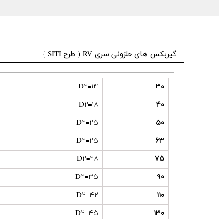
گیربکس های حلزونی سری RV ( طرح SITI )
D۲=۱۴
۳۰
D۲=۱۸
۴۰
D۲=۲۵
۵۰
D۲=۲۵
۶۳
D۲=۲۸
۷۵
D۲=۳۵
۹۰
D۲=۴۲
۱۱۰
D۲=۴۵
۱۳۰