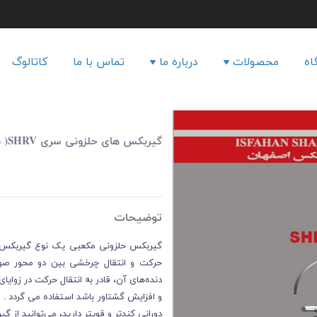
گیربکس های صنعتی
گیربکس های خورشیدی
معرفی شرکت
اه
محصولات
درباره ما
تماس با ما
کاتالوگ
گیربکس های سنگین
مدل SHK
گیربکس های فوق سنگین
گیربکس های بول هلیکال
گواهینامه ها
مدل SHR
مدل SHF
گیربکس های هلیکال (شافت
تقدیر نامه ها
مدل SHS
مستقیم)
گالری
گیربکس های حلزونی VF
گیربکس های حلزونی
گیربکس های حلزونی MVF
گیربکس های حلزونی RV
گیربکس های سفارشی ساز و
گیربکس های حلزونی MRV
مخصوص
گیربکس های حلزونی سری SHRV( طرح Motovario)
گیربکس های حلزونی VFU
گیربکس حلزونی مدل VFH
توضیحات
گیربکس حلزونی مکعبی یک نوع گیربکس اس
حرکت و انتقال چرخشی بین دو محور صور
دنده‌های آن، قادر به انتقال حرکت در زوا
و افزایش گشتاور باشد استفاده می گردد . 
دورانی کندتر و قویتر دارید، می‌توانید از 