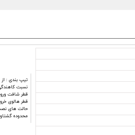
تیپ بندی : از سایز ۳۰ تا 
نسبت کاهندگی : ۱:۷ تا ۰
قطر شافت ورودی (D۱): از قطر ۹ ت
قطر هالوی خروجی (D۲): از قطر ۱۴
حالت های نصب : ,B۶,B۷,V۶,FL۱,FL۲
محدوده گشتاور: ۲۲ نیوتن متر تا ۱۵۵۰ نیوت