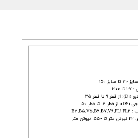
سایز ۱۵۰
۱:۱۰
ا قطر ۳۵
 تا قطر ۵۰
B۳,B۵,V۵
ن متر